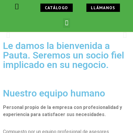
CATÁLOGO
LLÁMANOS
916733615
Le damos la bienvenida a
Pauta. Seremos un socio fiel
implicado en su negocio.
Nuestro equipo humano
Personal propio de la empresa con profesionalidad y
experiencia para satisfacer sus necesidades.
Compuesto por un equipo profesional de asesores